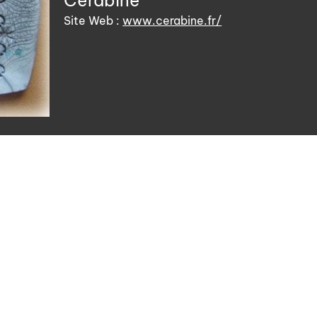
Site Web :
www.cerabine.fr/