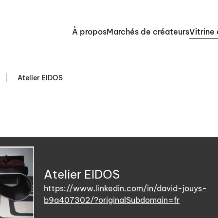
À propos
Marchés de créateurs
Vitrine
Atelier EIDOS
Atelier EIDOS
https://
www.linkedin.com/in/david-jouys-
b9a407302/?originalSubdomain=fr