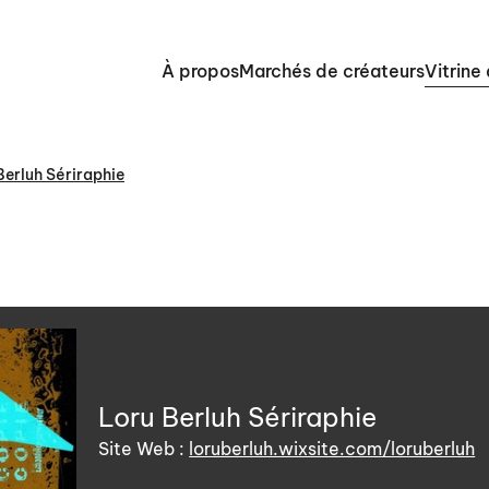
À propos
Marchés de créateurs
Vitrine
Berluh Sériraphie
Loru Berluh Sériraphie
Site Web :
loruberluh.wixsite.com/loruberluh