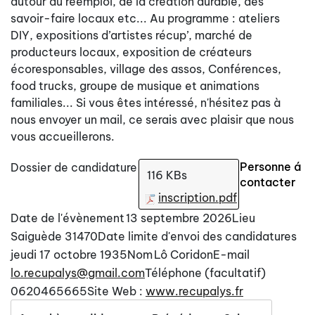
autour du réemploi, de la création durable, des
savoir-faire locaux etc... Au programme : ateliers
DIY, expositions d’artistes récup’, marché de
producteurs locaux, exposition de créateurs
écoresponsables, village des assos, Conférences,
food trucks, groupe de musique et animations
familiales... Si vous êtes intéressé, n'hésitez pas à
nous envoyer un mail, ce serais avec plaisir que nous
vous accueillerons.
Personne á
Dossier de candidature
116 KBs
contacter
inscription.pdf
Date de l'évènement
13 septembre 2026
Lieu
Saiguède 31470
Date limite d'envoi des candidatures
jeudi 17 octobre 1935
Nom
Lô Coridon
E-mail
lo.recupalys@gmail.com
Téléphone (facultatif)
0620465665
Site Web :
www.recupalys.fr