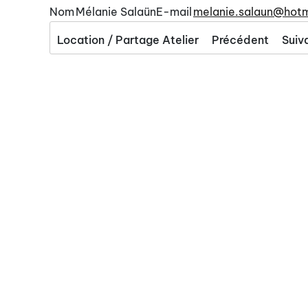
Nom
Mélanie Salaün
E-mail
melanie.salaun@hotma
Location / Partage Atelier
Précédent
Suiv