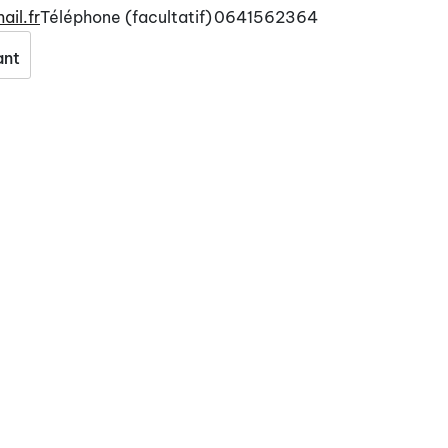
il.fr
Téléphone (facultatif)
0641562364
ant