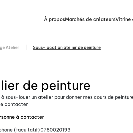
À propos
Marchés de créateurs
Vitrine
ge Atelier
Sous-location atelier de peinture
ier de peinture
 à sous-louer un atelier pour donner mes cours de peinture
me contacter
rsonne á contacter
phone (facultatif)
0780020193