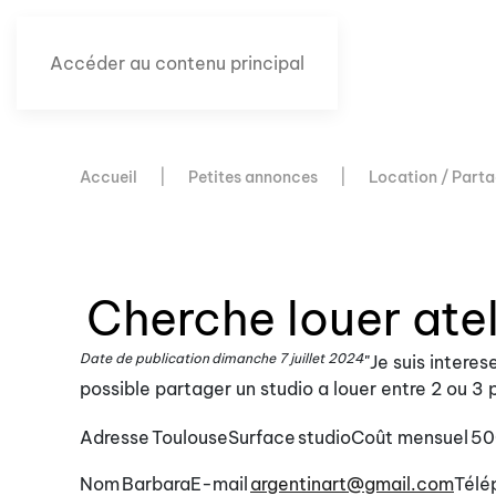
Accéder au contenu principal
Accueil
Petites annonces
Location / Parta
Cherche louer atel
Date de publication
dimanche 7 juillet 2024
"Je suis intere
possible partager un studio a louer entre 2 ou 3
Adresse
Toulouse
Surface
studio
Coût mensuel
50
Nom
Barbara
E-mail
argentinart@gmail.com
Télé