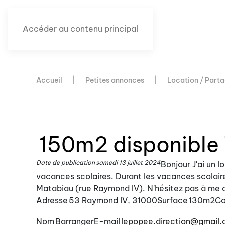
Accéder au contenu principal
Accueil
Petites annonces
Location / Parta
150m2 disponible 
Date de publication
samedi 13 juillet 2024
Bonjour J'ai un l
vacances scolaires. Durant les vacances scolaire je
Matabiau (rue Raymond IV). N'hésitez pas à me c
Adresse
53 Raymond IV, 31000
Surface
130m2
Co
Nom
Barranger
E-mail
lepopee.direction@gmail