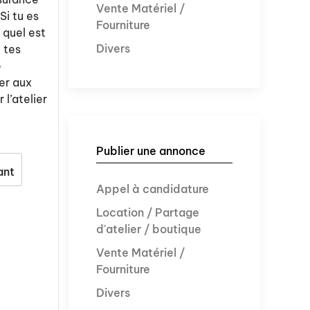
Vente Matériel /
Si tu es
Fourniture
 quel est
Divers
t tes
e
er aux
l’atelier
Publier une annonce
ant
Appel à candidature
Location / Partage
d'atelier / boutique
Vente Matériel /
Fourniture
Divers