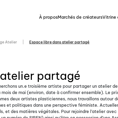
À propos
Marchés de créateurs
Vitrine
ge Atelier
Espace libre dans atelier partagé
atelier partagé
erchons un.e troisième artiste pour partager un atelier d
du mois de mai (environ, date à confirmer ensemble). Le pri
es deux artistes plasticiennes, nous travaillons autour d
imes et politiques dans une perspective féministe. Actuell
ls, et des matières végétales. Pour rejoindre l’atelier avec
voir un numéro de SIREN) ainsi qu’être en possession d’une A