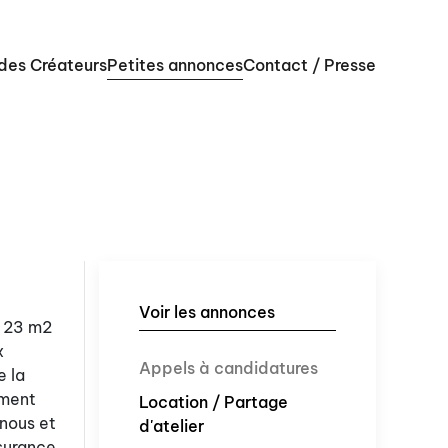
 des Créateurs
Petites annonces
Contact / Presse
Voir les annonces
e 23 m2
x
Appels à candidatures
e la
ement
Location / Partage
 nous et
d'atelier
ssurance