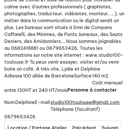
calme avec d'autres professionnels ( graphistes,
photographes, traducteur, vidéastes, monteur, ...), un
métier dans la communication ou le digital serait un
plus. Les bureaux sont situés à 5mn de Compans
Caffarelli, des Minimes, de Ponts Jumeaux, des Septs
Deniers, des Amidonniers... Nous sommes joignables
au 0682418881 ou 0679653426‬. Toutes les
informations sur notre site internet : www.studio100-
toulouse.fr Tu peux venir essayer, visiter et/ou venir
boire un café. A très vite, Lydie et Delphine
Adresse
100 allée de Barcelone
Surface
140 m2
Coût mensuel
Personne á contacter
entre 130HT et 240 HT/mois
Nom
Delphine
E-mail
studio100toulouse@gmail.com
Téléphone (facultatif)
0679653426
Location / Partage Atelier
Précédent
Suivant