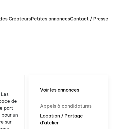
 des Créateurs
Petites annonces
Contact / Presse
Voir les annonces
 Les
space de
Appels à candidatures
e part
 pour un
Location / Partage
re sur
d'atelier
arges