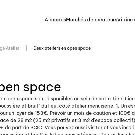
À propos
Marchés de créateurs
Vitrine
ge Atelier
Deux ateliers en open space
open space
n open space sont disponibles au sein de notre Tiers Lieu
oussière et bruit" du lieu, côté atelier menuiserie. 1. Un e
pour un loyer de 153€. Prévoir un mois de caution et 100€ d
ce de 28 m2 (25 m2 privatifs et 3 m2 d'espace collectif)
 de part de SCIC. Vous pouvez aussi visiter et vous inscri
poussière et bruit) si le lieu vous intéresse. Toutes les ch