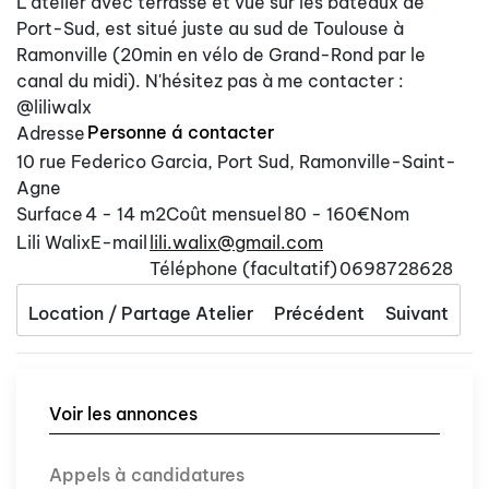
L'atelier avec terrasse et vue sur les bateaux de
Port-Sud, est situé juste au sud de Toulouse à
Ramonville (20min en vélo de Grand-Rond par le
canal du midi). N'hésitez pas à me contacter :
@liliwalx
Personne á contacter
Adresse
10 rue Federico Garcia, Port Sud, Ramonville-Saint-
Agne
Surface
4 - 14 m2
Coût mensuel
80 - 160€
Nom
Lili Walix
E-mail
lili.walix@gmail.com
Téléphone (facultatif)
0698728628
Location / Partage Atelier
Précédent
Suivant
Voir les annonces
Appels à candidatures