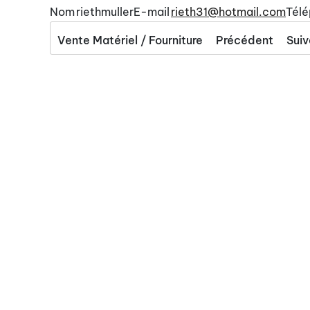
Nom
riethmuller
E-mail
rieth31@hotmail.com
Télé
Vente Matériel / Fourniture
Précédent
Suiv