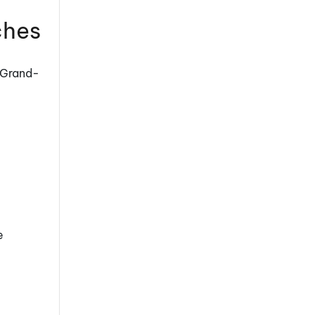
ches
e Grand-
e