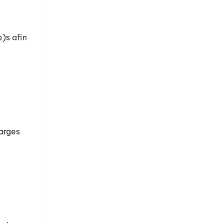
)s afin
harges