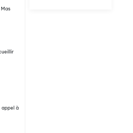
e Mas
ueillir
t appel à