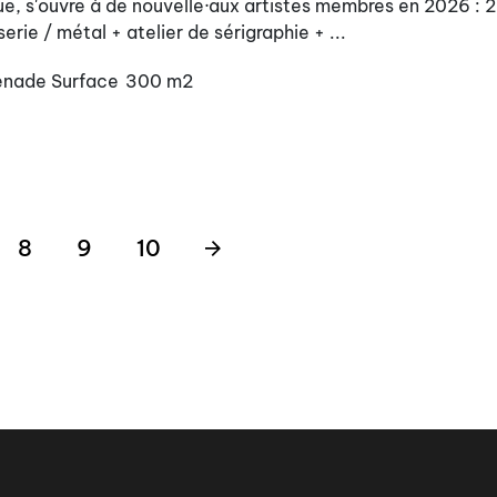
ique, s'ouvre à de nouvelle·aux artistes membres en 2026 : 
rie / métal + atelier de sérigraphie + ...
enade
Surface
300 m2
8
9
10