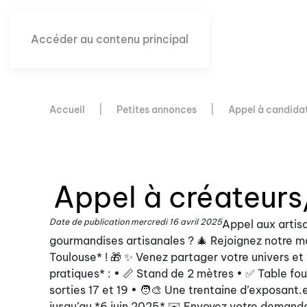
Accéder au contenu principal
Accueil
Petites annonces
Appel à candida
Appel à créateurs
Date de publication
mercredi 16 avril 2025
Appel aux artis
gourmandises artisanales ? 🎄 Rejoignez notre m
Toulouse* ! 🎁 ✨ Venez partager votre univers et
pratiques* : • 📏 Stand de 2 mètres • ✅ Table four
sorties 17 et 19 • 🧑‍🎨 Une trentaine d’exposant
jusqu’au *6 juin 2025* ✉️ Envoyez votre demande