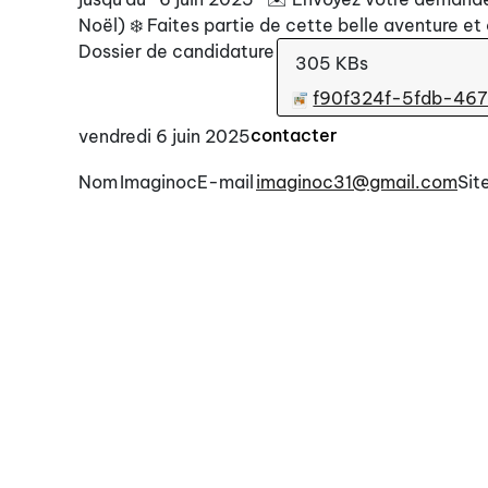
Noël) ❄️ Faites partie de cette belle aventure et
Dossier de candidature
305 KBs
f90f324f-5fdb-467
contacter
vendredi 6 juin 2025
Nom
Imaginoc
E-mail
imaginoc31@gmail.com
Sit