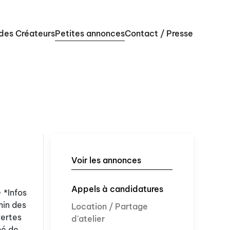
 des Créateurs
Petites annonces
Contact / Presse
Voir les annonces
Appels à candidatures
 *Infos
min des
Location / Partage
vertes
d'atelier
hé de