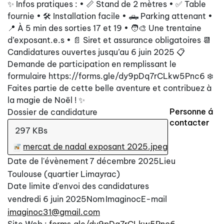
✨ Infos pratiques : • 📏 Stand de 2 mètres • ✅ Table
fournie • 🛠️ Installation facile • 🛻 Parking attenant •
📍 À 5 min des sorties 17 et 19 • 🧑‍🎨 Une trentaine
d’exposant.e.s • 📄 Siret et assurance obligatoires 📆
Candidatures ouvertes jusqu’au 6 juin 2025 📋
Demande de participation en remplissant le
formulaire https://forms.gle/dy9pDq7rCLkw5Pnc6 ❄️
Faites partie de cette belle aventure et contribuez à
la magie de Noël ! ✨
Personne á
Dossier de candidature
contacter
297 KBs
mercat de nadal exposant 2025.jpeg
Date de l'évènement
7 décembre 2025
Lieu
Toulouse (quartier Limayrac)
Date limite d'envoi des candidatures
vendredi 6 juin 2025
Nom
Imaginoc
E-mail
imaginoc31@gmail.com
Site Web :
forms.gle/dy9pDq7rCLkw5Pnc6